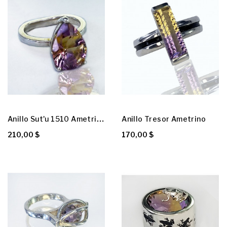
A
Nillo Sut'u 1510 Ametrino
Anillo Tresor Ametrino
210,00 $
170,00 $