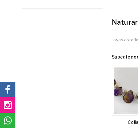
Naturar
Joyas creada
Subcategor
Coll