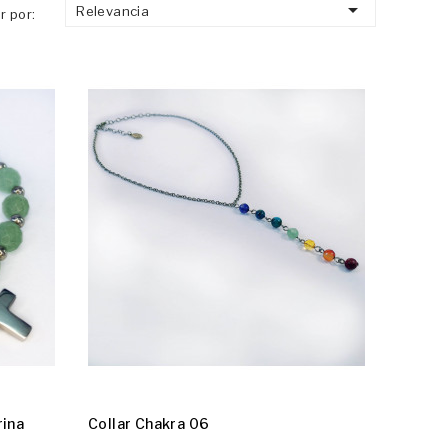

Relevancia
r por:
rina
Collar Chakra 06