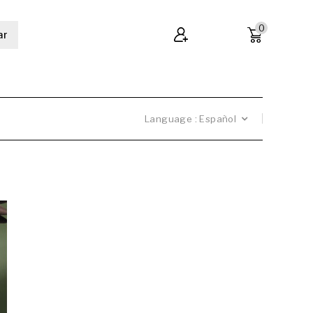
0
ar
Language :
Español